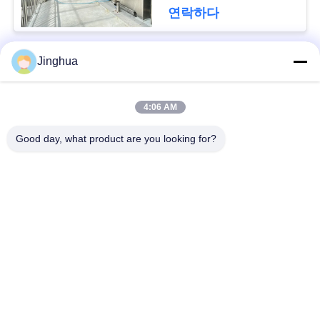
락
연락하다
뉴
Jinghua
모든
스
4:06 AM
카사바 전분 공정 장
카사바 가루 공정 장
인
치
치
Good day, what product are you looking for?
용
카사바 가공 기계
밀 전분 기계
을
요
기계를 만드는 옥수수
고구마 전분 기계
전분
청
하
옥수수 전분 생산 라
기계를 만드는 감자
인
녹말
십