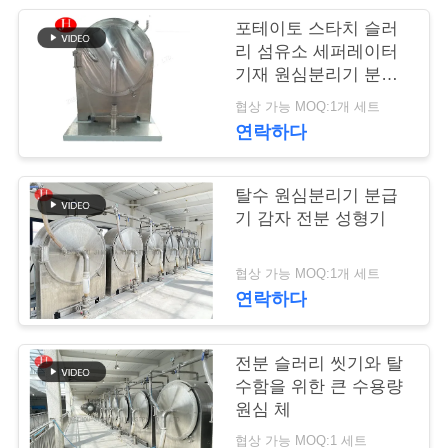
어
포테이토 스타치 슬러
리 섬유소 세퍼레이터
기재 원심분리기 분급
기 다기능
품
협상 가능 MOQ:1개 세트
연락하다
질
관
탈수 원심분리기 분급
리
기 감자 전분 성형기
협상 가능 MOQ:1개 세트
저
연락하다
희
전분 슬러리 씻기와 탈
와
수함을 위한 큰 수용량
연
원심 체
협상 가능 MOQ:1 세트