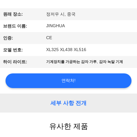
쇼
원래 장소:
정저우 시, 중국
JINGHUA
우
브랜드 이름:
CE
인증:
리
XL325 XL438 XL516
모델 번호:
에
,
하이 라이트:
기계장치를 가공하는 감자 가루
감자 녹말 기계
관
한
연락처!
것
세부 사항 전개
공
장
유사한 제품
투