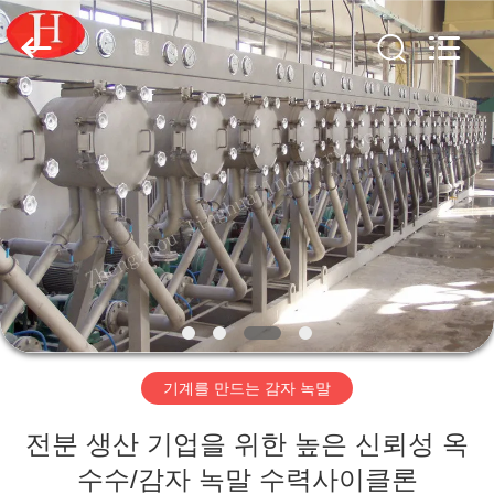
Copyright
©
2020
-
2026
Zhengzhou
Jinghua
Industry
집
Co.,Ltd..
All
Rights
Reserved.
제
품
비
디
기계를 만드는 감자 녹말
오
전분 생산 기업을 위한 높은 신뢰성 옥
VR
수수/감자 녹말 수력사이클론