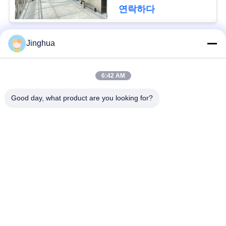
락
연락하다
뉴
Jinghua
모든
스
6:42 AM
카사바 전분 공정 장
카사바 가루 공정 장
인
치
치
Good day, what product are you looking for?
용
카사바 가공 기계
밀 전분 기계
을
요
기계를 만드는 옥수수
고구마 전분 기계
전분
청
하
옥수수 전분 생산 라
기계를 만드는 감자
인
녹말
십