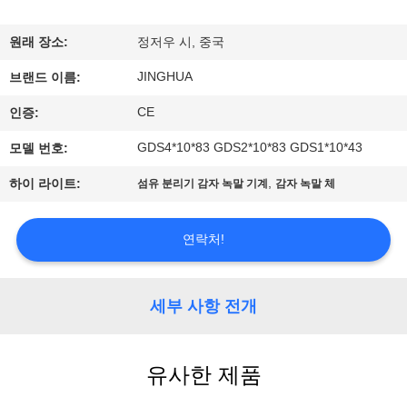
쇼
원래 장소:
정저우 시, 중국
JINGHUA
우
브랜드 이름:
CE
인증:
리
GDS4*10*83 GDS2*10*83 GDS1*10*43
모델 번호:
에
,
하이 라이트:
섬유 분리기 감자 녹말 기계
감자 녹말 체
관
한
연락처!
것
세부 사항 전개
공
장
유사한 제품
투