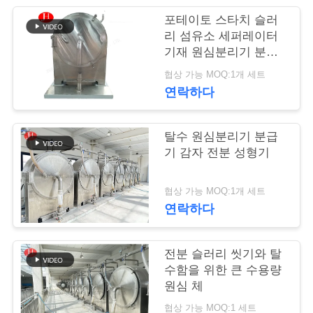
어
포테이토 스타치 슬러
리 섬유소 세퍼레이터
기재 원심분리기 분급
기 다기능
품
협상 가능 MOQ:1개 세트
연락하다
질
관
탈수 원심분리기 분급
리
기 감자 전분 성형기
협상 가능 MOQ:1개 세트
저
연락하다
희
전분 슬러리 씻기와 탈
와
수함을 위한 큰 수용량
연
원심 체
협상 가능 MOQ:1 세트