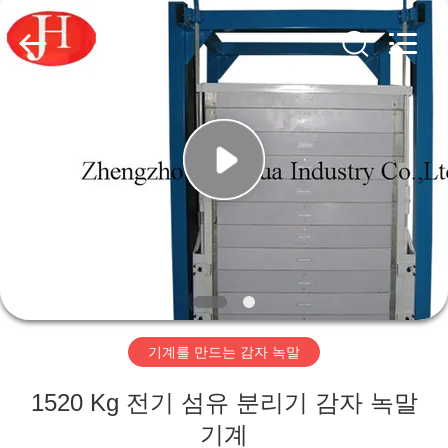
Copyright
©
2020
-
2026
Zhengzhou
Jinghua
Industry
집
Co.,Ltd..
All
Rights
Reserved.
제
품
비
디
기계를 만드는 감자 녹말
오
1520 Kg 전기 섬유 분리기 감자 녹말
VR
기계