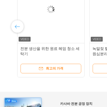
스
전분 생산을 위한 원료 헤엄 청소 세
녹말젖 탈
니다
탁기
원심분리기
최고의 가격
약
카사바 전분 공정 장치