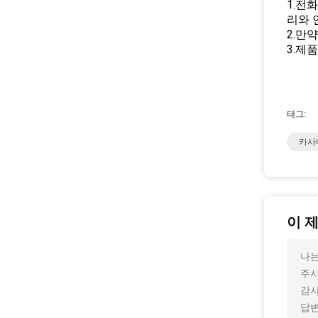
1.전
리와 
2.만
3.제
태그:
카사
이 
나는
주
감사
답변