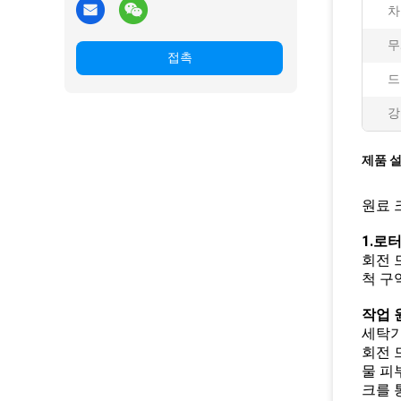
차
무
접촉
드
강
제품 
원료 
1.로
회전 
척 구
작업 
세탁기
회전 
물 피
크를 