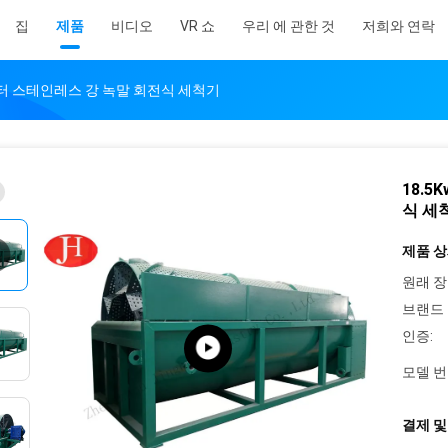
집
제품
비디오
VR 쇼
우리 에 관한 것
저희와 연락
밀리미터 스테인레스 강 녹말 회전식 세척기
18.5
식 세
제품 상
원래 장
브랜드 
인증:
모델 번
결제 및