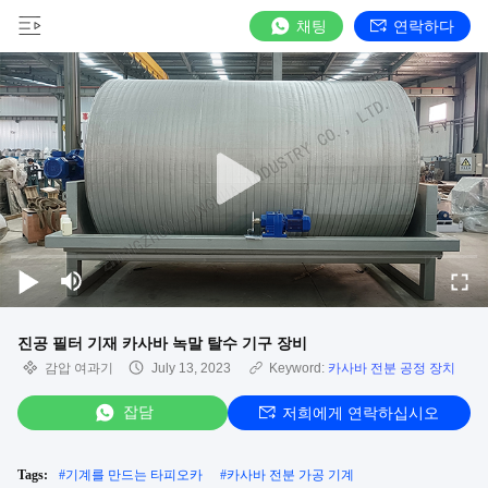
채팅
연락하다
진공 필터 기재 카사바 녹말 탈수 기구 장비
감압 여과기
July 13, 2023
Keyword:
카사바 전분 공정 장치
잡담
저희에게 연락하십시오
Tags:
#
기계를 만드는 타피오카
#
카사바 전분 가공 기계