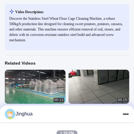
Video Description:
Discover the Stainless Steel Wheat Flour Cage Cleaning Machine, a robust
500kg/h production line designed for cleaning sweet potatoes, potatoes, cassava,
and other materials. This machine ensures efficient removal of soil, stones, and
debris with its corrosion-resistant stainless steel build and advanced screw
mechanism.
Related Videos
00:13
00:15
카사바 전분 가공 기계 전 세트 타피오
PLC 전기 제어 카사바 전분 제조 기계
Jinghua
카 제조 공장 장비
프로젝트
프로젝트
November 11, 2025
July 15, 2026
1:39 PM