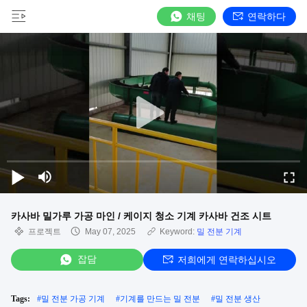
채팅
연락하다
카사바 밀가루 가공 마인 / 케이지 청소 기계 카사바 건조 시트
프로젝트
May 07, 2025
Keyword:
밀 전분 기계
잡담
저희에게 연락하십시오
Tags:
#
밀 전분 가공 기계
#
기계를 만드는 밀 전분
#
밀 전분 생산